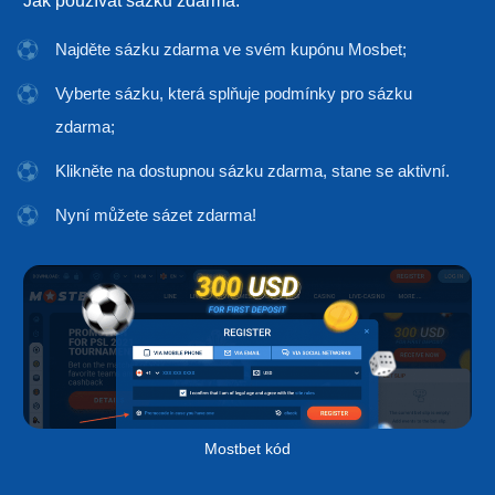
Jak používat sázku zdarma:
Najděte sázku zdarma ve svém kupónu Mosbet;
Vyberte sázku, která splňuje podmínky pro sázku
zdarma;
Klikněte na dostupnou sázku zdarma, stane se aktivní.
Nyní můžete sázet zdarma!
Mostbet kód