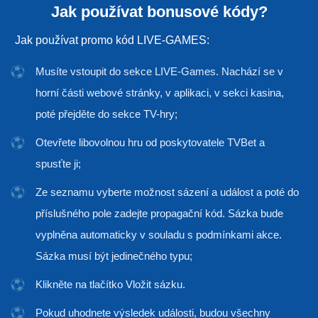
Jak používat bonusové kódy?
Jak používat promo kód LIVE-GAMES:
Musíte vstoupit do sekce LIVE-Games. Nachází se v
horní části webové stránky, v aplikaci, v sekci kasina,
poté přejděte do sekce TV-hry;
Otevřete libovolnou hru od poskytovatele TVBet a
spusťte ji;
Ze seznamu vyberte možnost sázení a událost a poté do
příslušného pole zadejte propagační kód. Sázka bude
vyplněna automaticky v souladu s podmínkami akce.
Sázka musí být jedinečného typu;
Klikněte na tlačítko Vložit sázku.
Pokud uhodnete výsledek události, budou všechny